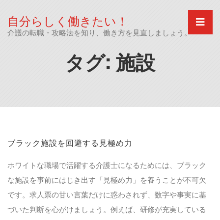
Skip
to
自分らしく働きたい！
content
介護の転職・攻略法を知り、働き方を見直しましょう。
タグ:
施設
ブラック施設を回避する見極め力
ホワイトな職場で活躍する介護士になるためには、ブラック
な施設を事前にはじき出す「見極め力」を養うことが不可欠
です。求人票の甘い言葉だけに惑わされず、数字や事実に基
づいた判断を心がけましょう。例えば、研修が充実している