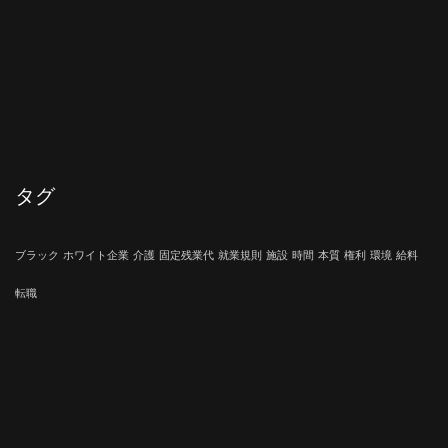
タグ
ブラック
ホワイト企業
介護
固定残業代
就業規則
施設
時間
本質
権利
環境
給料
転職