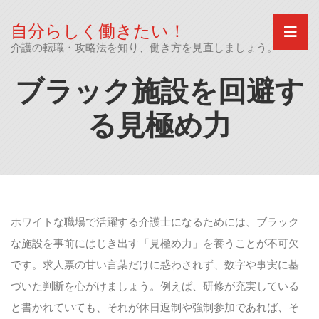
Skip
to
自分らしく働きたい！
content
介護の転職・攻略法を知り、働き方を見直しましょう。
ブラック施設を回避す
る見極め力
ホワイトな職場で活躍する介護士になるためには、ブラック
な施設を事前にはじき出す「見極め力」を養うことが不可欠
です。求人票の甘い言葉だけに惑わされず、数字や事実に基
づいた判断を心がけましょう。例えば、研修が充実している
と書かれていても、それが休日返制や強制参加であれば、そ