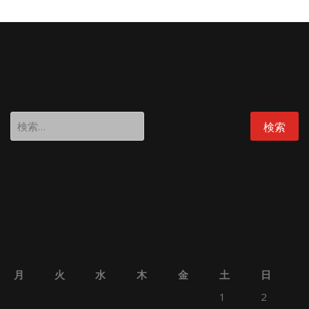
検
索:
月
火
水
木
金
土
日
1
2